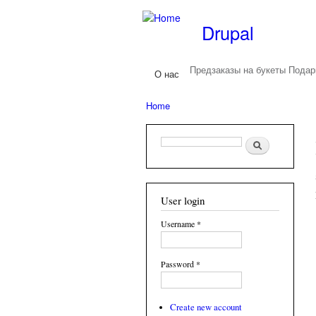
Drupal
Предзаказы на букеты
Подар
О нас
Main menu
Home
You are here
Search form
Search
User login
Username
*
Password
*
Create new account